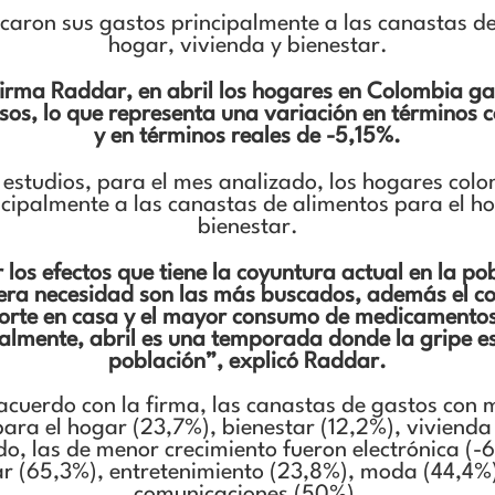
aron sus gastos principalmente a las canastas de
hogar, vivienda y bienestar.
firma Raddar, en abril los hogares en Colombia ga
esos, lo que representa una variación en términos c
y en términos reales de -5,15%.
 estudios, para el mes analizado, los hogares co
ncipalmente a las canastas de alimentos para el ho
bienestar.
 los efectos que tiene la coyuntura actual en la pob
era necesidad son las más buscados, además el c
porte en casa y el mayor consumo de medicamento
almente, abril es una temporada donde la gripe e
población”, explicó Raddar.
 acuerdo con la firma, las canastas de gastos con
ara el hogar (23,7%), bienestar (12,2%), vivienda
do, las de menor crecimiento fueron electrónica (
ar (65,3%), entretenimiento (23,8%), moda (44,4%)