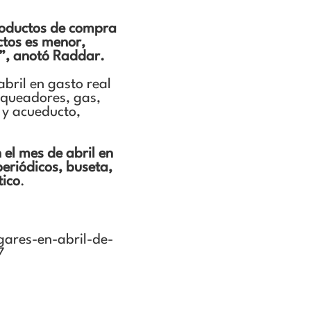
productos de compra
ctos es menor,
s”, anotó Raddar.
abril en gasto real
anqueadores, gas,
a y acueducto,
 el mes de abril en
eriódicos, buseta,
tico
.
ares-en-abril-de-
7