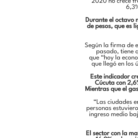
2020 no crece fr
6,3%
Durante el octavo 
de pesos, que es l
Según la firma de e
pasado, tiene q
que “hoy la econo
que llegó en los
Este indicador cr
Cúcuta con 2,6%
Mientras que el ga
“Las ciudades e
personas estuviero
ingreso medio baj
El sector con la m