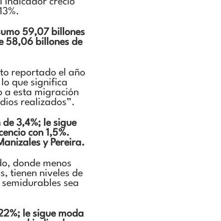
 indicador creció
,13%.
sumo 59,07 billones
e 58,06 billones de
sto reportado el año
lo que significa
o a esta migración
dios realizados”.
 de 3,4%; le sigue
cencio con 1,5%.
anizales y Pereira.
ido, donde menos
, tienen niveles de
y semidurables sea
 22%; le sigue moda