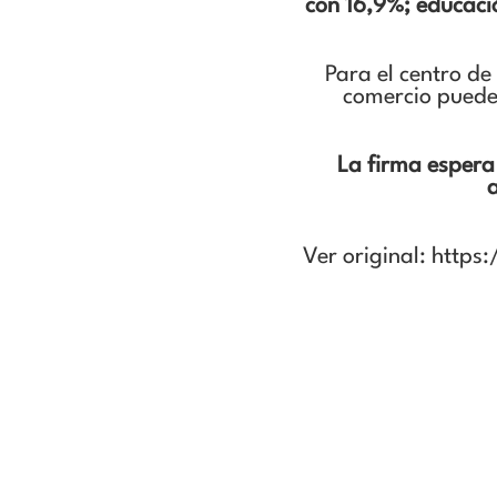
con 16,9%; educaci
Para el centro de
comercio puede 
La firma espera 
a
Ver original: http